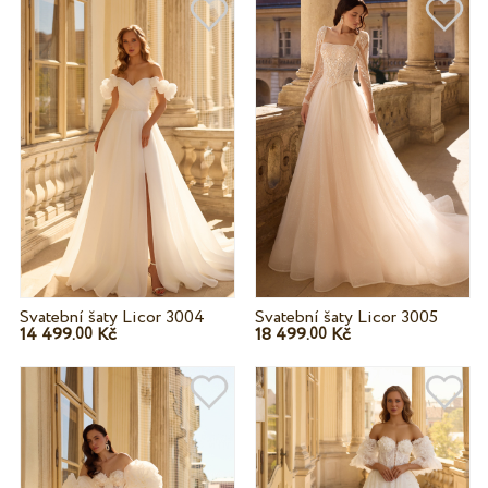
Svatební šaty Licor 3004
Svatební šaty Licor 3005
14 499.
Kč
18 499.
Kč
00
00