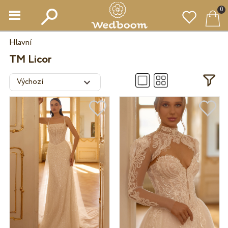
0
Hlavní
TM Licor