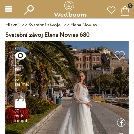
0
Hlavní
>>
Svatební závoje
>>
Elena Novias
Svatební závoj Elena Novias 680
22
194
muž
se
30+
muž