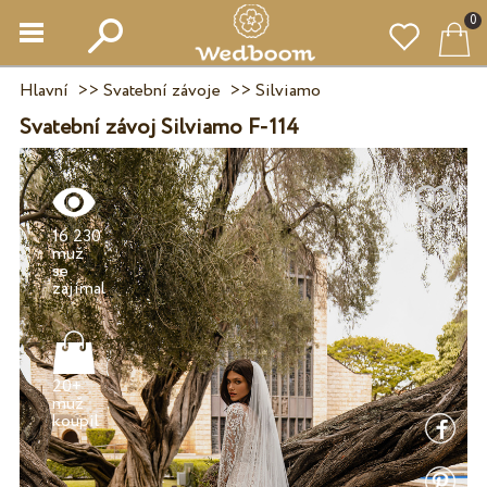
0
Hlavní
>>
Svatební závoje
>>
Silviamo
Svatební závoj Silviamo F-114
16 230
muž
se
20+
muž