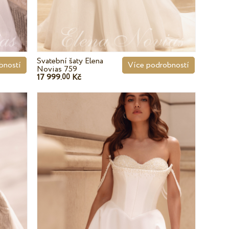
Svatební šaty Elena
bností
Více podrobností
Novias 759
17 999.
Kč
00