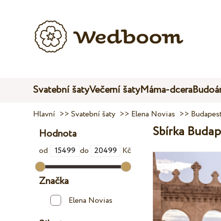
Svatební šaty
Večerní šaty
Máma-dcera
Budoár
Hlavní
>>
Svatební šaty
>>
Elena Novias
>>
Budapes
Sbírka Budap
Hodnota
od
do
Kč
Značka
Elena Novias