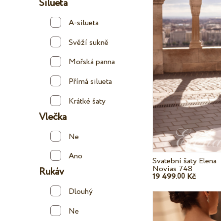
Silueta
A-silueta
Svěží sukně
Mořská panna
Přímá silueta
Krátké šaty
Vlečka
Ne
Ano
Svatební šaty Elena
Novias 748
Rukáv
19 499.
Kč
00
Dlouhý
Ne