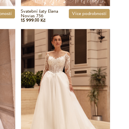
Svatební šaty Elena
bností
Více podrobností
Novias 756
15 999.
Kč
00