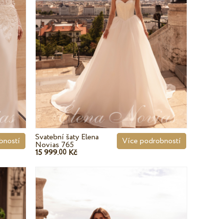
Svatební šaty Elena
bností
Více podrobností
Novias 765
15 999.
Kč
00