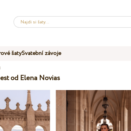
ové šaty
Svatební závoje
t
est od Elena Novias