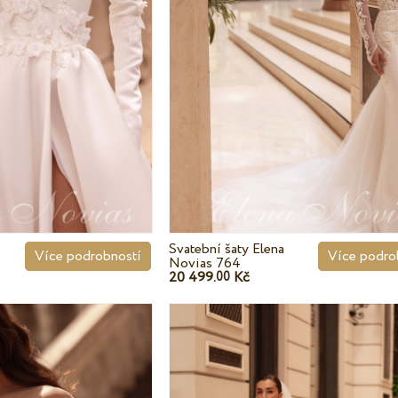
Svatební šaty Elena
Více podrobností
Více podro
Novias 764
20 499.
Kč
00