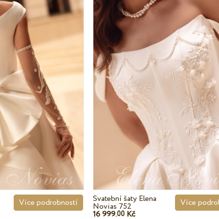
Svatební šaty Elena
Více podrobností
Více podro
Novias 752
16 999.
Kč
00