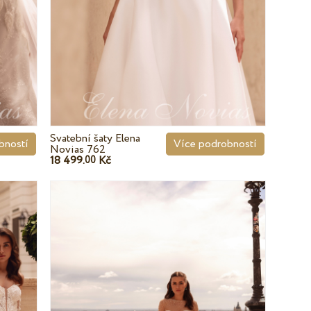
Svatební šaty Elena
bností
Více podrobností
Novias 762
18 499.
Kč
00