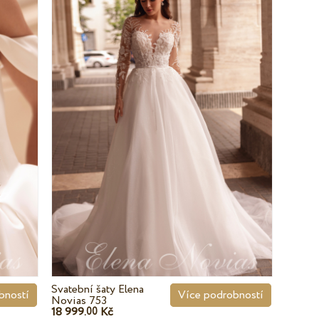
Svatební šaty Elena
bností
Více podrobností
Novias 753
18 999.
Kč
00