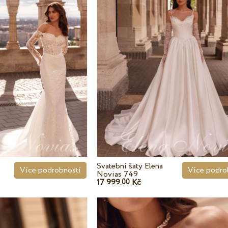
Svatební šaty Elena
Více podrobností
Více podro
Novias 749
17 999.
Kč
00