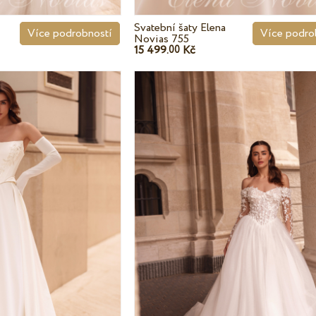
Svatební šaty Elena
Více podrobností
Více podro
Novias 755
15 499.
Kč
00