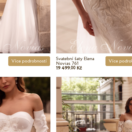
Svatební šaty Elena
Více podrobností
Více podro
Novias 761
19 499.
Kč
00