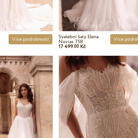
Svatební šaty Elena
Více podrobností
Více podro
Novias 758
17 499.
Kč
00