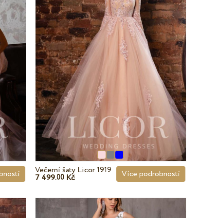
Večerní šaty Licor 1919
bností
Více podrobností
7 499.
Kč
00