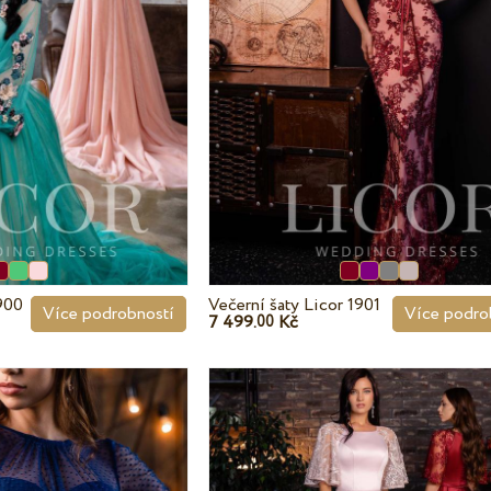
1900
Večerní šaty Licor 1901
Více podrobností
Více podro
7 499.
Kč
00