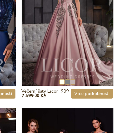
Večerní šaty Licor 1909
bností
Více podrobností
7 499.
Kč
00