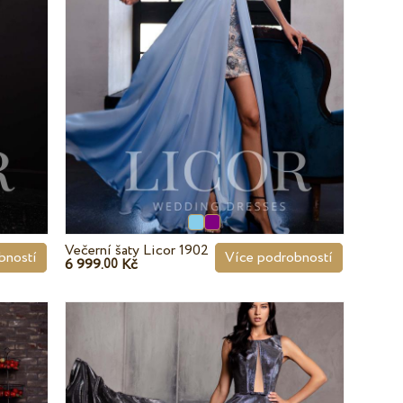
Večerní šaty Licor 1902
bností
Více podrobností
6 999.
Kč
00