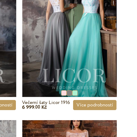
Večerní šaty Licor 1916
bností
Více podrobností
6 999.
Kč
00