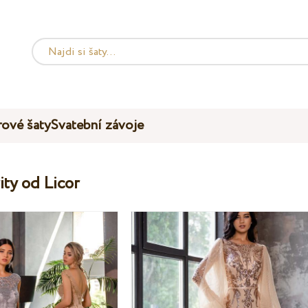
ové šaty
Svatební závoje
ity od Licor