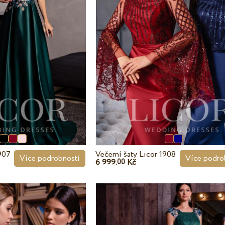
1907
Večerní šaty Licor 1908
Více podrobností
Více podro
6 999.
Kč
00