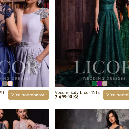
911
Večerní šaty Licor 1912
Více podrobností
Více podro
7 499.
Kč
00