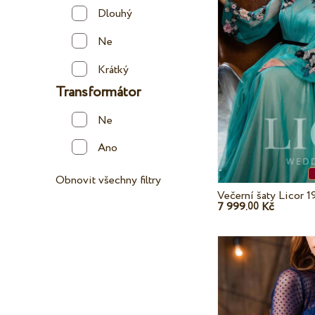
Dlouhý
Ne
Krátký
Transformátor
Ne
Ano
Obnovit všechny filtry
Večerní šaty Licor 
7 999.
Kč
00