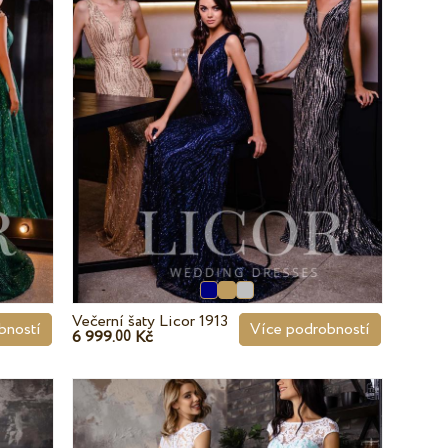
Večerní šaty Licor 1913
bností
Více podrobností
6 999.
Kč
00