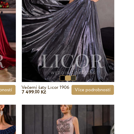
Večerní šaty Licor 1906
bností
Více podrobností
7 499.
Kč
00