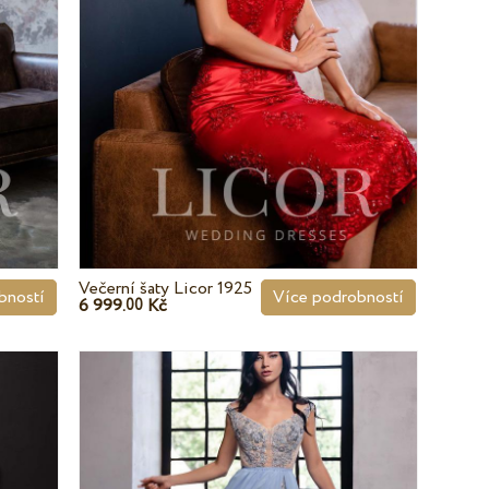
Večerní šaty Licor 1925
bností
Více podrobností
6 999.
Kč
00