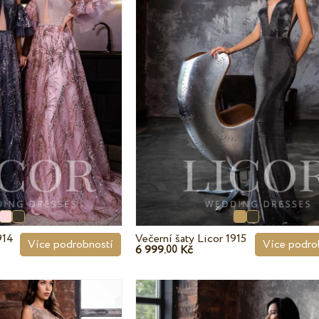
914
Večerní šaty Licor 1915
Více podrobností
Více podro
6 999.
Kč
00