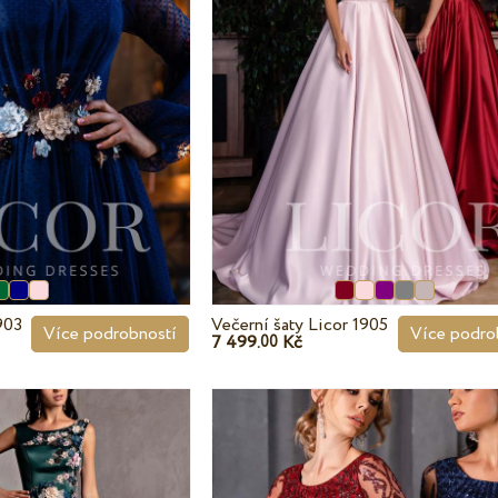
903
Večerní šaty Licor 1905
Více podrobností
Více podro
7 499.
Kč
00