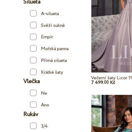
Silueta
A-silueta
Svěží sukně
Empír
Mořská panna
Přímá silueta
Krátké šaty
Večerní šaty Licor 1
Vlečka
7 499.
Kč
00
Ne
Ano
Rukáv
3/4