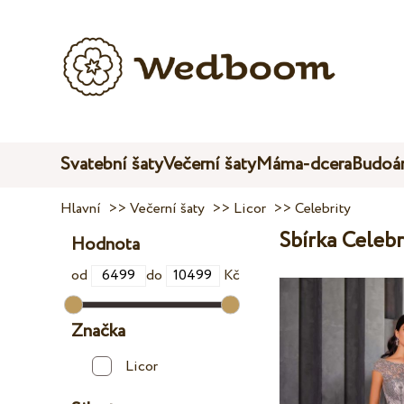
Svatební šaty
Večerní šaty
Máma-dcera
Budoár
Hlavní
>>
Večerní šaty
>>
Licor
>>
Celebrity
Sbírka Celebr
Hodnota
od
do
Kč
Značka
Licor