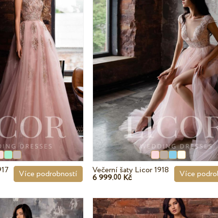
917
Večerní šaty Licor 1918
Více podrobností
Více podro
6 999.
Kč
00