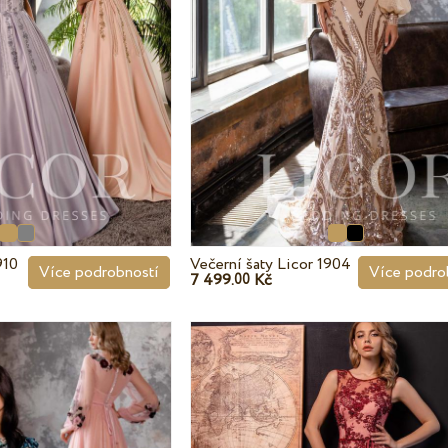
910
Večerní šaty Licor 1904
Více podrobností
Více podro
7 499.
Kč
00