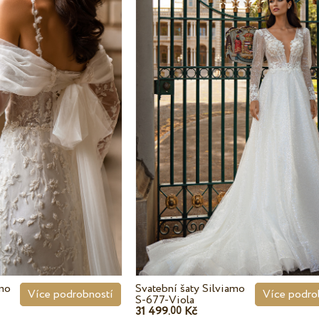
amo
Svatební šaty Silviamo
Více podrobností
Více podro
S-677-Viola
31 499.
Kč
00