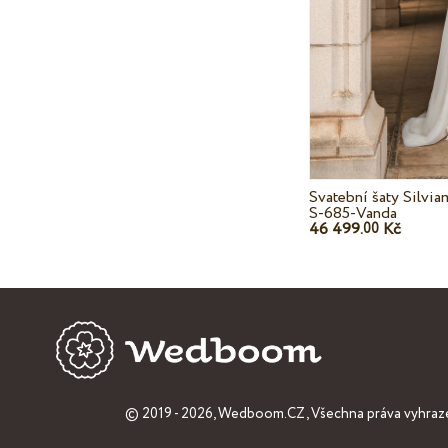
Svatební šaty Silvi
S-685-Vanda
46 499.
Kč
00
© 2019 - 2026,
Wedboom.CZ
, Všechna práva vyhraz