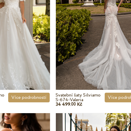
amo
Svatební šaty Silviamo
Více podrobností
Více podro
S-674-Valeria
34 499.
Kč
00