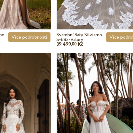
amo
Svatební šaty Silviamo
Více podrobností
Více podro
S-683-Valory
39 499.
Kč
00