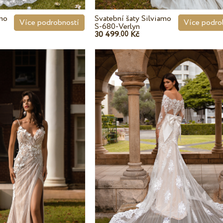
amo
Svatební šaty Silviamo
Více podrobností
Více podro
S-680-Verlyn
30 499.
Kč
00