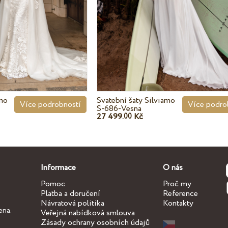
amo
Svatební šaty Silviamo
Více podrobností
Více podro
S-686-Vesna
27 499.
Kč
00
Informace
O nás
Pomoc
Proč my
Platba a doručení
Reference
Návratová politika
Kontakty
ena.
Veřejná nabídková smlouva
Zásady ochrany osobních údajů