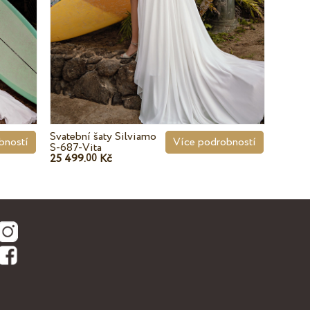
Svatební šaty Silviamo
bností
Více podrobností
S-687-Vita
25 499.
Kč
00