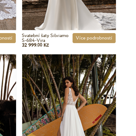
Svatební šaty Silviamo
bností
Více podrobností
S-684-Vira
32 999.
Kč
00