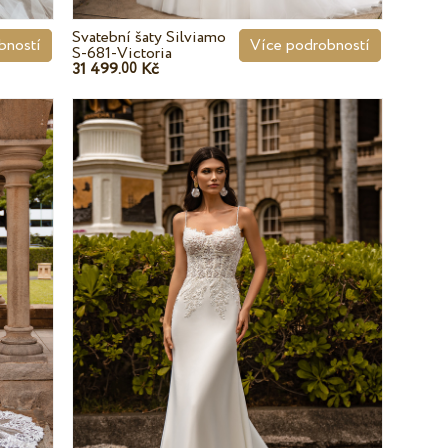
Svatební šaty Silviamo
bností
Více podrobností
S-681-Victoria
31 499.
Kč
00