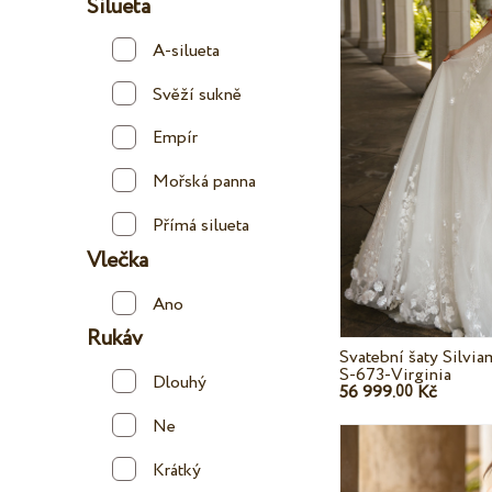
Silueta
A-silueta
Svěží sukně
Empír
Mořská panna
Přímá silueta
Vlečka
Ano
Rukáv
Svatební šaty Silvi
S-673-Virginia
Dlouhý
56 999.
Kč
00
Ne
Krátký