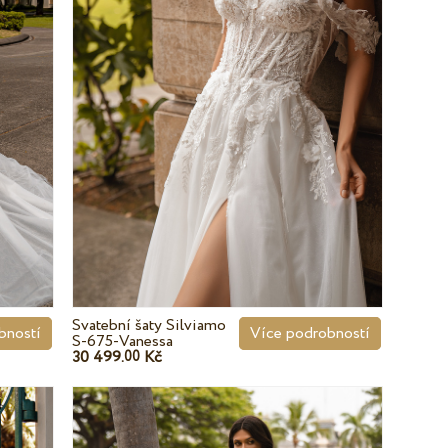
Svatební šaty Silviamo
bností
Více podrobností
S-675-Vanessa
30 499.
Kč
00