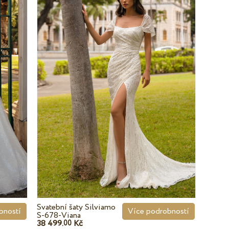
Svatební šaty Silviamo
bností
Více podrobností
S-678-Viana
38 499.
Kč
00