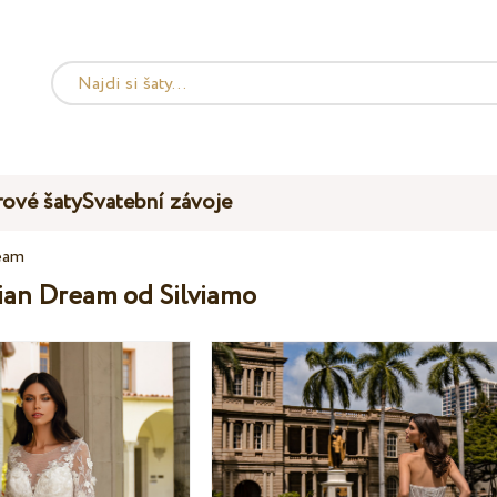
ové šaty
Svatební závoje
eam
ian Dream od Silviamo