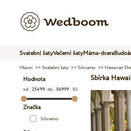
Svatební šaty
Večerní šaty
Máma-dcera
Budoár
Hlavní
>>
Svatební šaty
>>
Silviamo
>>
Hawaiian Dr
Sbírka Hawai
Hodnota
od
do
Kč
Značka
Silviamo