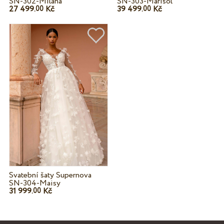
SN-302-Milana
SN-303-Marisol
27 499.
Kč
39 499.
Kč
00
00
Svatební šaty Supernova
SN-304-Maisy
31 999.
Kč
00