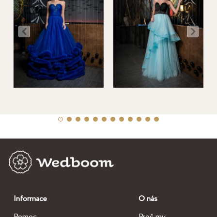
Informace
O nás
Pomoc
Proč my