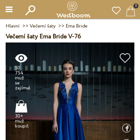
0
Hlavní
>>
Večerní šaty
>>
Ema Bride
Večerní šaty Ema Bride V-76
50
754
muž
se
30+
muž