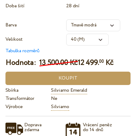
Doba šití
28 dní
Barva
Velikost
Tabulka rozměrů
Hodnota:
13 500.00 Kč
12 499.
Kč
00
Sbírka
Silviamo Emerald
Transformátor
Ne
Výrobce
Silviamo
Doprava
Vrácení peněz
zdarma
do 14 dnů