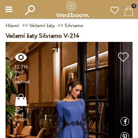
0
Hlavní
>>
Večerní šaty
>>
Silviamo
Večerní šaty Silviamo V-214
12 716
muž
se
20+
muž