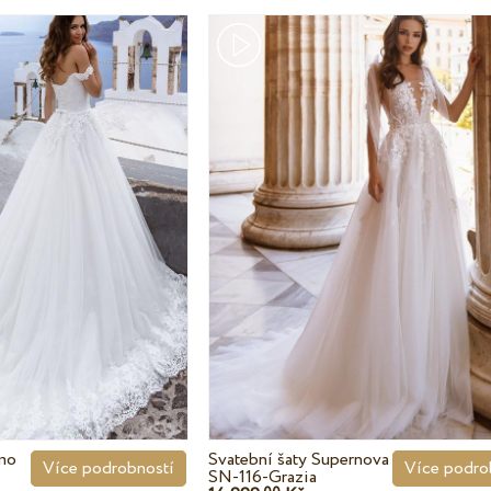
amo
Svatební šaty Supernova
Více podrobností
Více podro
SN-116-Grazia