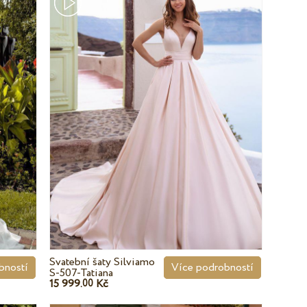
Svatební šaty Silviamo
bností
Více podrobností
S-507-Tatiana
15 999.
Kč
00