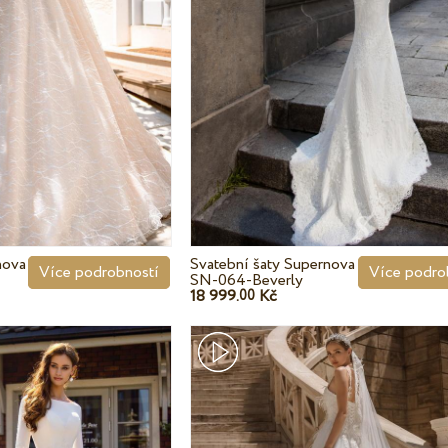
nova
Svatební šaty Supernova
Více podrobností
Více podro
SN-064-Beverly
18 999.
Kč
00