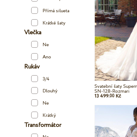
Přímá silueta
Krátké šaty
Vlečka
Ne
Ano
Rukáv
3/4
Svatební šaty Super
Dlouhý
SN-128-Rozmari
13 499.
Kč
00
Ne
Krátký
Transformátor