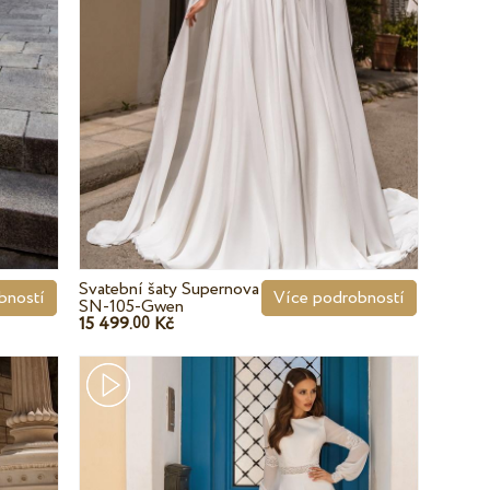
Svatební šaty Supernova
Více podrobností
bností
SN-105-Gwen
15 499.
Kč
00