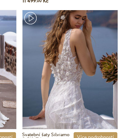
11 499.
Kč
00
Svatební šaty Silviamo
bností
Více podrobností