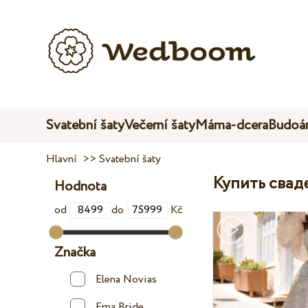
Svatební šaty
Večerní šaty
Máma-dcera
Budoár
Hlavní
>>
Svatební šaty
Купить свад
Hodnota
od
do
Kč
Značka
Elena Novias
Ema Bride