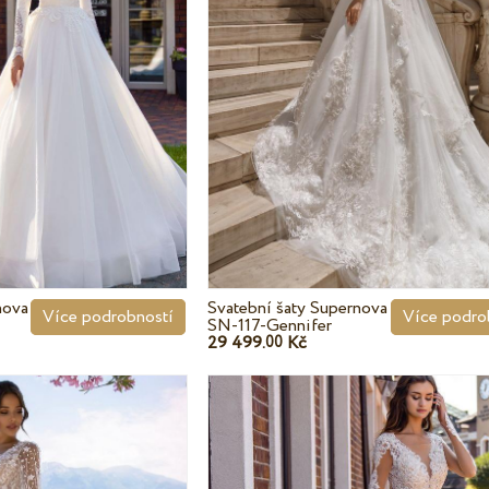
nova
Svatební šaty Supernova
Více podrobností
Více podro
SN-117-Gennifer
29 499.
Kč
00