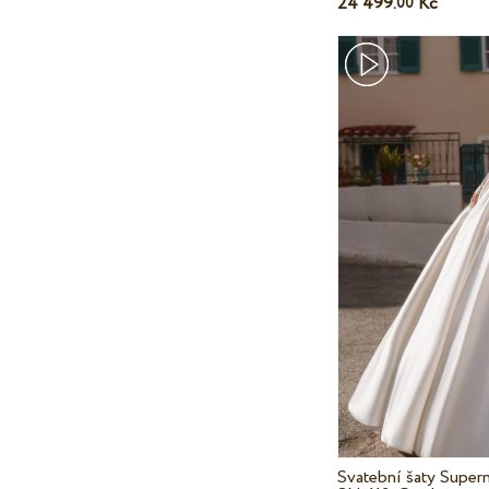
24 499.
Kč
00
Svatební šaty Super