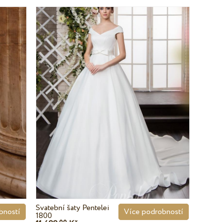
Svatební šaty Pentelei
bností
Více podrobností
1800