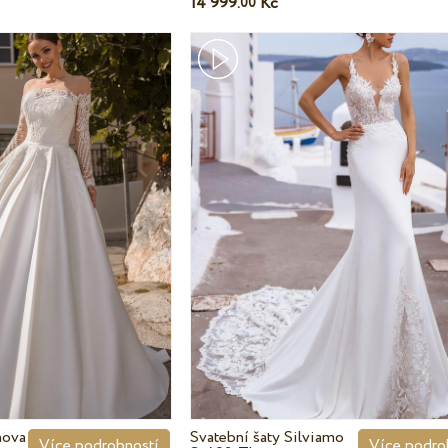
14 999.
Kč
00
nova
Svatební šaty Silviamo
Více podrobností
Více podro