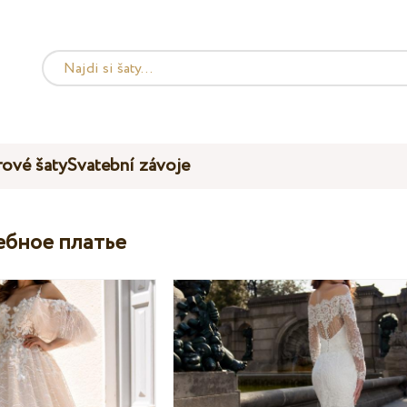
ové šaty
Svatební závoje
ебное платье