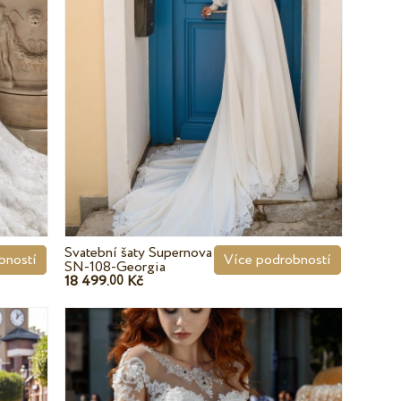
Svatební šaty Supernova
bností
Více podrobností
SN-108-Georgia
18 499.
Kč
00