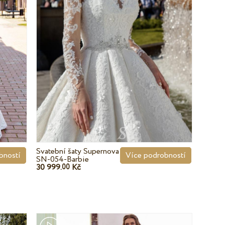
Svatební šaty Supernova
bností
Více podrobností
SN-054-Barbie
30 999.
Kč
00