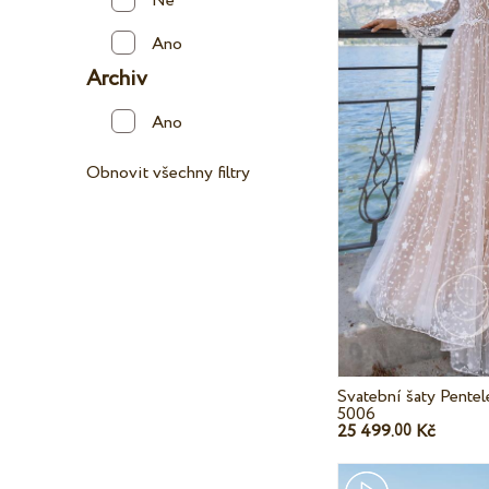
Ne
Ano
Archiv
Ano
Obnovit všechny filtry
Svatební šaty Pentel
5006
25 499.
Kč
00