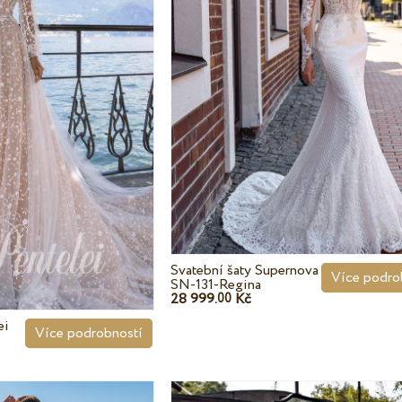
Svatební šaty Supernova
Více podro
SN-131-Regina
28 999.
Kč
00
ei
Více podrobností