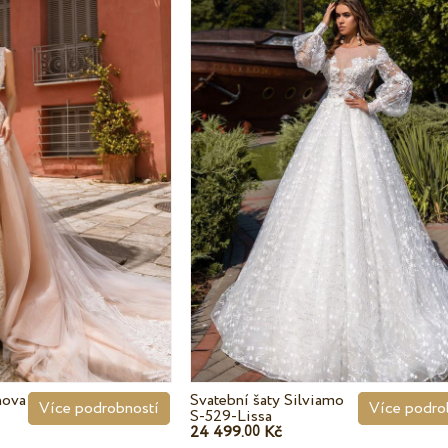
nova
Svatební šaty Silviamo
Více podrobností
Více podro
S-529-Lissa
24 499.
Kč
00