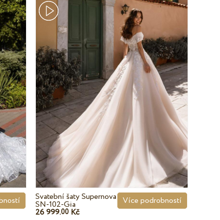
Svatební šaty Supernova
bností
Více podrobností
SN-102-Gia
26 999.
Kč
00