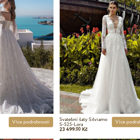
Svatební šaty Silviamo
Více podro
Více podrobností
S-525-Lora
23 499.
Kč
00