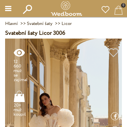
0
Hlavní
>>
Svatební šaty
>>
Licor
Svatební šaty Licor 3006
12
660
muž
se
20+
muž