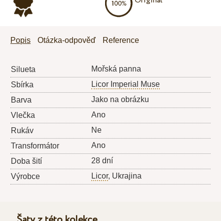
Originál
Popis
Otázka-odpověď
Reference
Mořská panna
Silueta
Licor Imperial Muse
Sbírka
Jako na obrázku
Barva
Ano
Vlečka
Ne
Rukáv
Ano
Transformátor
28 dní
Doba šití
Licor
, Ukrajina
Výrobce
Šaty z této kolekce