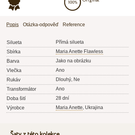
Originál
Popis
Otázka-odpověď
Reference
Přímá silueta
Silueta
Maria Anette Flawless
Sbírka
Jako na obrázku
Barva
Ano
Vlečka
Dlouhý, Ne
Rukáv
Ano
Transformátor
28 dní
Doba šití
Maria Anette
, Ukrajina
Výrobce
Šaty z této kolekce