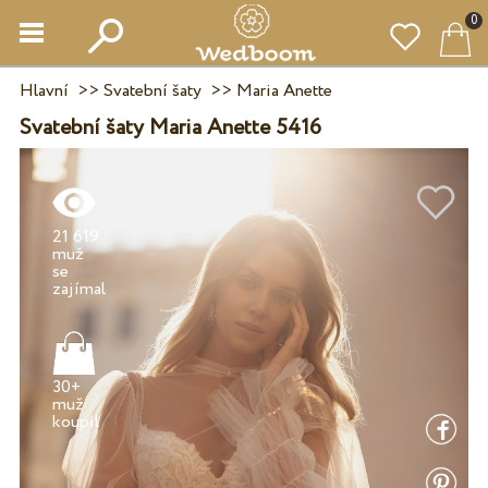
0
Hlavní
>>
Svatební šaty
>>
Maria Anette
Svatební šaty Maria Anette 5416
21 619
muž
se
30+
muž