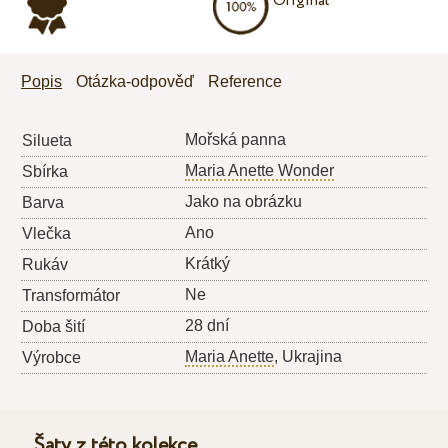
Originál
Popis
Otázka-odpověď
Reference
Mořská panna
Silueta
Maria Anette Wonder
Sbírka
Jako na obrázku
Barva
Ano
Vlečka
Krátký
Rukáv
Ne
Transformátor
28 dní
Doba šití
Maria Anette
, Ukrajina
Výrobce
Šaty z této kolekce