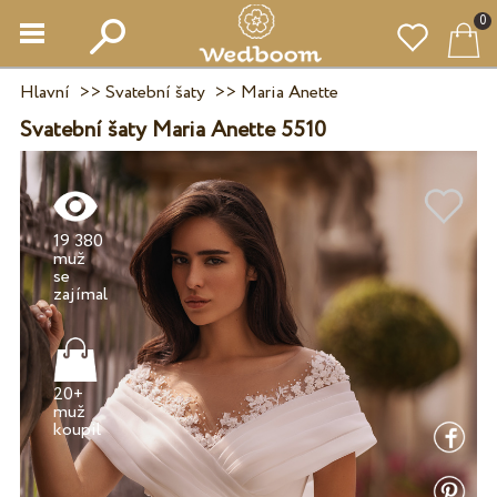
0
Hlavní
>>
Svatební šaty
>>
Maria Anette
Svatební šaty Maria Anette 5510
19 380
muž
se
20+
muž