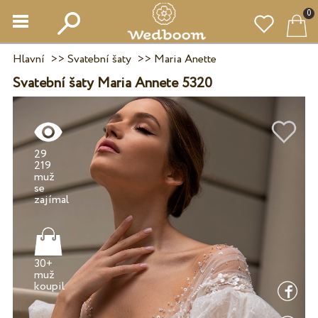
0
Hlavní
>>
Svatební šaty
>>
Maria Anette
Svatební šaty Maria Annete 5320
29
219
muž
se
30+
muž