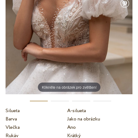
Klikněte na obrázek pro zvětšení
Silueta
A-silueta
Barva
Jako na obrázku
Vlečka
Ano
Rukáv
Krátký