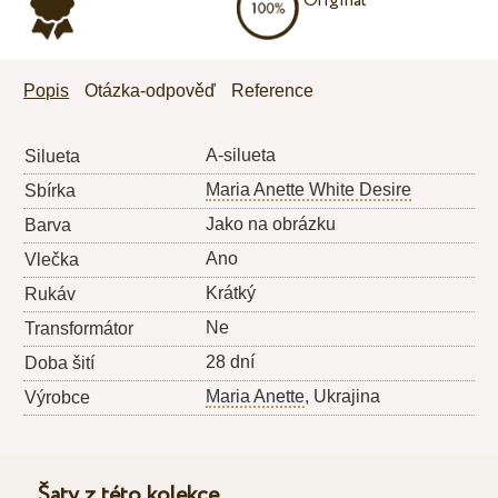
Originál
Popis
Otázka-odpověď
Reference
A-silueta
Silueta
Maria Anette White Desire
Sbírka
Jako na obrázku
Barva
Ano
Vlečka
Krátký
Rukáv
Ne
Transformátor
28 dní
Doba šití
Maria Anette
, Ukrajina
Výrobce
Šaty z této kolekce