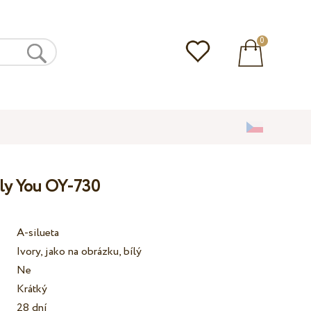
0
nly You OY-730
A-silueta
Ivory, jako na obrázku, bílý
Ne
Krátký
28 dní