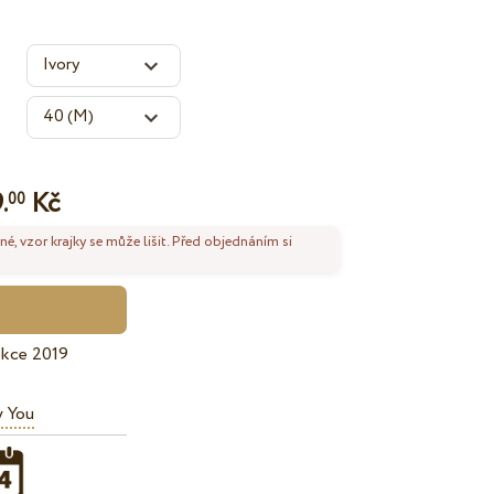
.
Kč
00
né, vzor krajky se může lišit. Před objednáním si
ekce 2019
y You