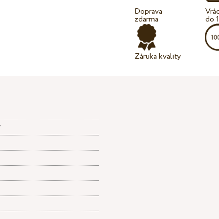
Doprava
Vrá
zdarma
do 
Záruka kvality
ý