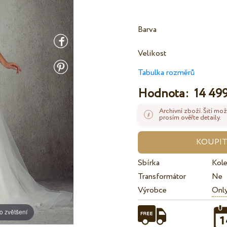
Barva
Velikost
Tabulka rozměrů
Hodnota:
14 499
Archivní zboží. Šití mož
prosím ověřte detaily.
Sbírka
Kol
Transformátor
Ne
Výrobce
Onl
o zvětšení