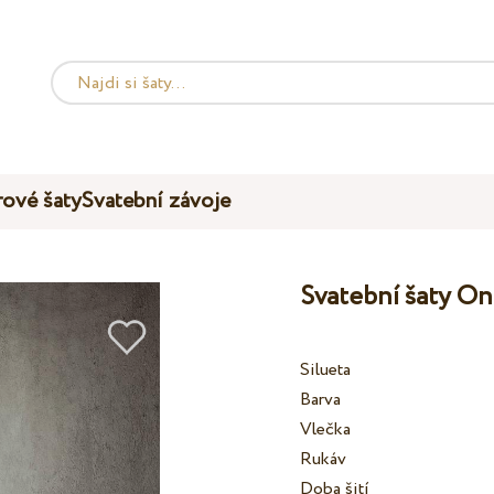
ové šaty
Svatební závoje
Svatební šaty O
Silueta
Barva
Vlečka
Rukáv
Doba šití