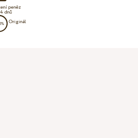
cení peněz
14 dnů
Originál