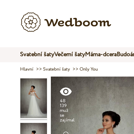
Svatební šaty
Večerní šaty
Máma-dcera
Budoár
Hlavní
>>
Svatební šaty
>>
Only You
48
139
muž
se