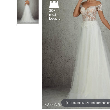
30+
muž
Přesuňte kurzor na obrázek pr