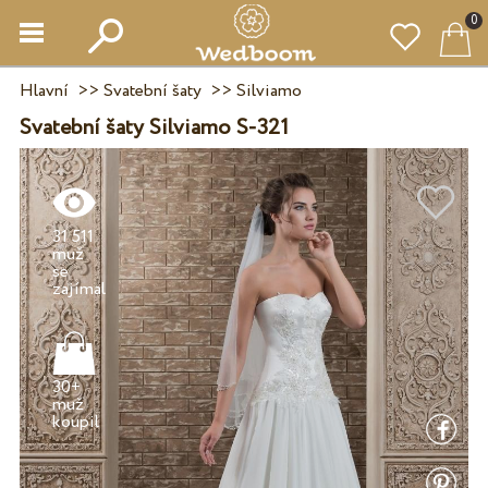
0
Hlavní
>>
Svatební šaty
>>
Silviamo
Svatební šaty Silviamo S-321
31 511
muž
se
30+
muž