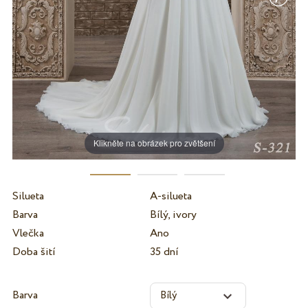
Klikněte na obrázek pro zvětšení
Silueta
A-silueta
Barva
Bílý, ivory
Vlečka
Ano
Doba šití
35 dní
Barva