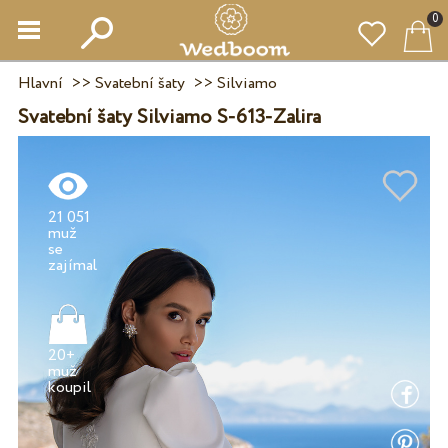
0
Hlavní
>>
Svatební šaty
>>
Silviamo
Svatební šaty Silviamo S-613-Zalira
21 051
muž
se
20+
muž