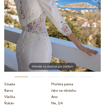
Klikněte na obrázek pro zvětšení
Silueta
Mořská panna
Barva
Jako na obrázku
Vlečka
Ano
Rukáv
Ne, 3/4