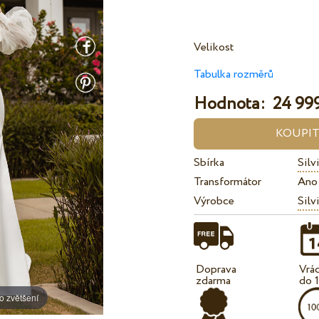
Velikost
Tabulka rozměrů
Hodnota:
24 999
Sbírka
Silv
Transformátor
Ano
Výrobce
Silv
Doprava
Vrá
zdarma
do 
o zvětšení