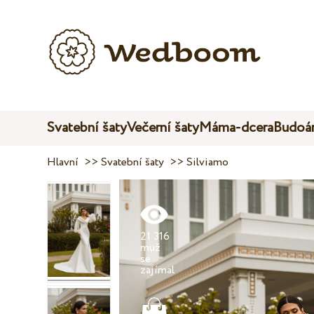
Svatební šaty
Večerní šaty
Máma-dcera
Budoár
Hlavní
>>
Svatební šaty
>>
Silviamo
21 316
muž
se