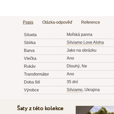
Popis
Otázka-odpověď
Reference
Mořská panna
Silueta
Silviamo Love Aloha
Sbírka
Jako na obrázku
Barva
Ano
Vlečka
Dlouhý, Ne
Rukáv
Ano
Transformátor
35 dní
Doba šití
Silviamo
, Ukrajina
Výrobce
Šaty z této kolekce