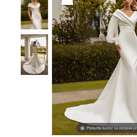
30+
muž
Přesuňte kurzor na obrázek pr