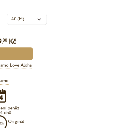
.
Kč
00
iamo Love Aloha
iamo
cení peněz
14 dnů
Originál