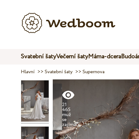
Svatební šaty
Večerní šaty
Máma-dcera
Budoár
Hlavní
>>
Svatební šaty
>>
Supernova
21
465
muž
se