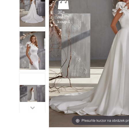
30+
muž
Přesuňte kurzor na obrázek pr