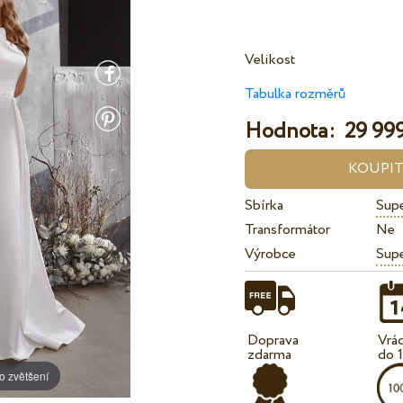
Velikost
Tabulka rozměrů
Hodnota:
29 999
Sbírka
Sup
Transformátor
Ne
Výrobce
Sup
Doprava
Vrá
zdarma
do 
o zvětšení