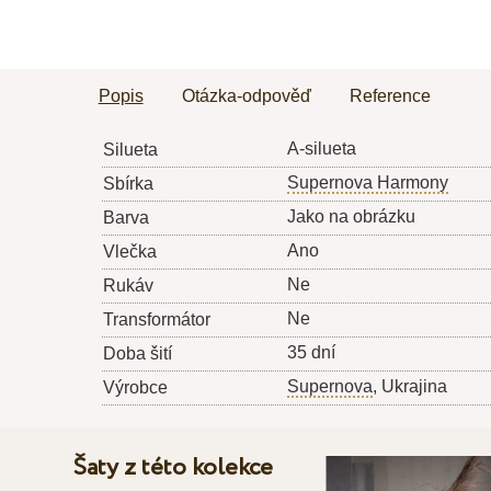
Popis
Otázka-odpověď
Reference
A-silueta
Silueta
Supernova Harmony
Sbírka
Jako na obrázku
Barva
Ano
Vlečka
Ne
Rukáv
Ne
Transformátor
35 dní
Doba šití
Supernova
, Ukrajina
Výrobce
Šaty z této kolekce