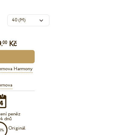
.
Kč
00
ernova Harmony
ernova
cení peněz
14 dnů
Originál