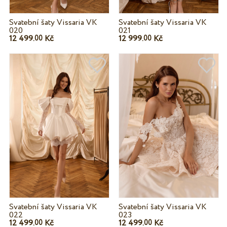
Svatební šaty Vissaria VK
Svatební šaty Vissaria VK
020
021
12 499.
Kč
12 999.
Kč
00
00
Svatební šaty Vissaria VK
Svatební šaty Vissaria VK
022
023
12 499.
Kč
12 499.
Kč
00
00