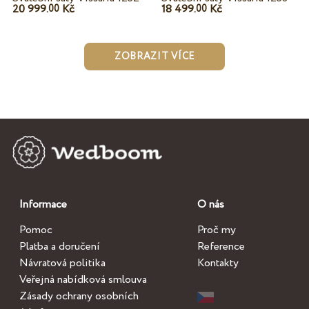
20 999.
Kč
18 499.
Kč
00
00
ZOBRAZIT VÍCE
Informace
O nás
Pomoc
Proč my
Platba a doručení
Reference
Návratová politika
Kontakty
Veřejná nabídková smlouva
Zásady ochrany osobních