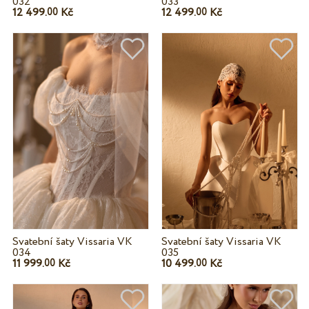
032
033
12 499.
Kč
12 499.
Kč
00
00
Svatební šaty Vissaria VK
Svatební šaty Vissaria VK
034
035
11 999.
Kč
10 499.
Kč
00
00