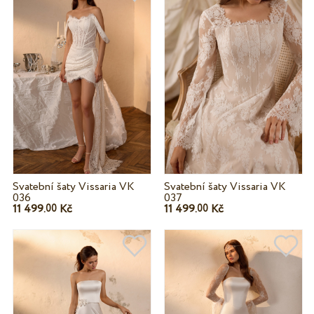
Svatební šaty Vissaria VK
Svatební šaty Vissaria VK
036
037
11 499.
Kč
11 499.
Kč
00
00