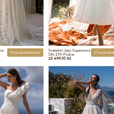
amo
Svatební šaty Supernova
Více podrobností
Více podro
SN-219-Pinkie
25 499.
Kč
00