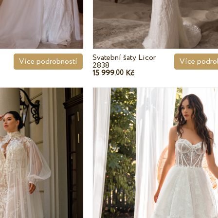
Svatební šaty Licor
Více podro
Více podrobností
2838
15 999.
Kč
00