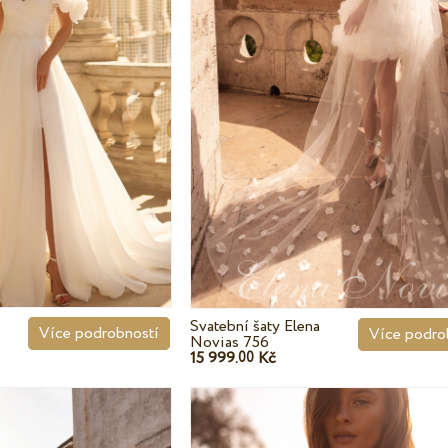
Svatební šaty Elena
Více podrobností
Více podro
Novias 756
15 999.
Kč
00