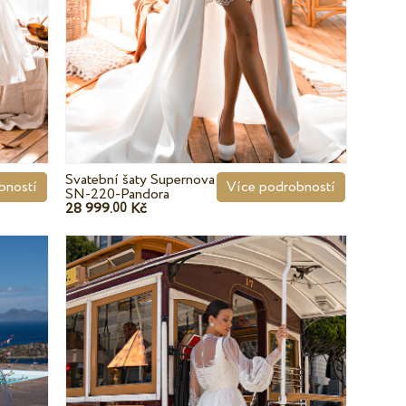
Svatební šaty Supernova
bností
Více podrobností
SN-220-Pandora
28 999.
Kč
00