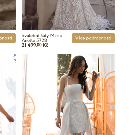
Svatební šaty Maria
bností
Více podrobností
Anette 5728
21 499.
Kč
00