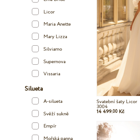
Licor
Maria Anette
Mary Lizza
Silviamo
Supernova
Vissaria
Silueta
A-silueta
Svatební šaty Licor
3004
14 499.
Kč
00
Svěží sukně
Empír
Mořská panna