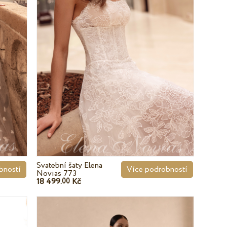
Svatební šaty Elena
bností
Více podrobností
Novias 773
18 499.
Kč
00