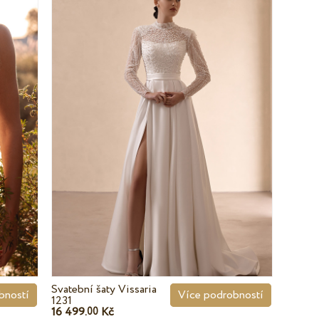
Svatební šaty Vissaria
bností
Více podrobností
1231
16 499.
Kč
00