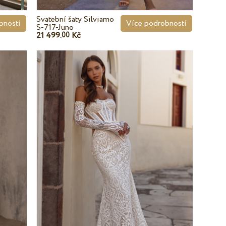
Svatební šaty Silviamo
bností
Více podrobností
S-717-Juno
21 499.
Kč
00