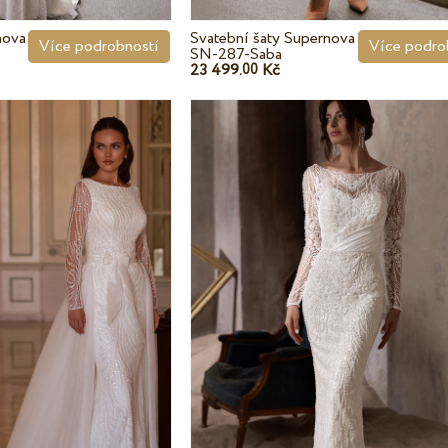
nova
Svatební šaty Supernova
Více podrobností
Více podro
SN-287-Saba
23 499.
Kč
00