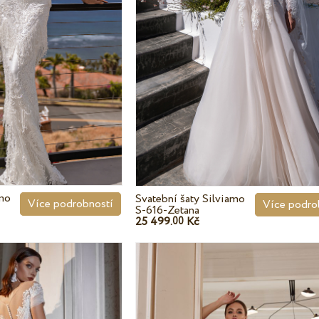
amo
Svatební šaty Silviamo
Více podrobností
Více podro
S-616-Zetana
25 499.
Kč
00