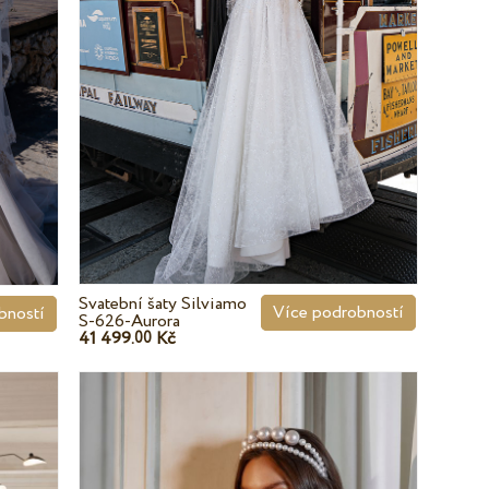
Svatební šaty Silviamo
Více podrobností
bností
S-626-Aurora
41 499.
Kč
00