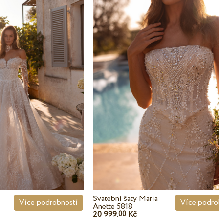
Svatební šaty Maria
Více podrobností
Více podro
Anette 5818
20 999.
Kč
00