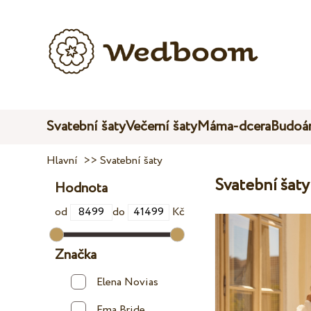
Svatební šaty
Večerní šaty
Máma-dcera
Budoár
Hlavní
>>
Svatební šaty
Svatební šaty
Hodnota
od
do
Kč
Značka
Elena Novias
Ema Bride