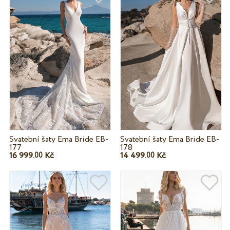
Svatební šaty Ema Bride EB-
Svatební šaty Ema Bride EB-
177
178
16 999.
Kč
14 499.
Kč
00
00