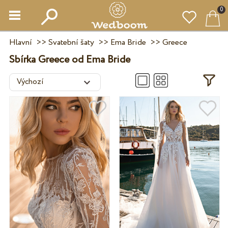
0
Hlavní
>>
Svatební šaty
>>
Ema Bride
>>
Greece
Sbírka Greece od Ema Bride