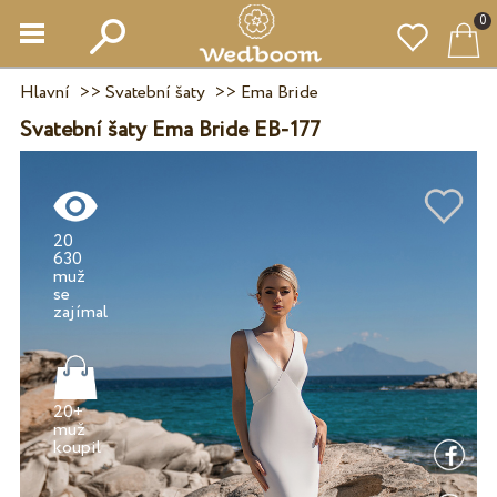
0
Hlavní
>>
Svatební šaty
>>
Ema Bride
Svatební šaty Ema Bride EB-177
20
630
muž
se
20+
muž