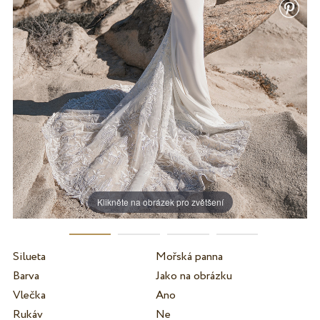
Klikněte na obrázek pro zvětšení
Silueta
Mořská panna
Barva
Jako na obrázku
Vlečka
Ano
Rukáv
Ne