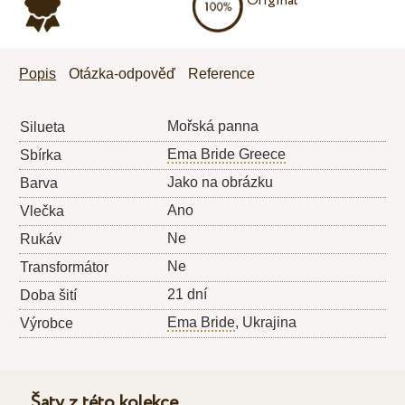
Originál
Popis
Otázka-odpověď
Reference
Mořská panna
Silueta
Ema Bride Greece
Sbírka
Jako na obrázku
Barva
Ano
Vlečka
Ne
Rukáv
Ne
Transformátor
21 dní
Doba šití
Ema Bride
, Ukrajina
Výrobce
Šaty z této kolekce