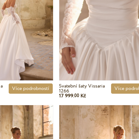
ia
Svatební šaty Vissaria
Více podrobností
Více podro
1266
17 999.
Kč
00