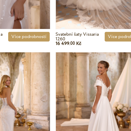
ia
Svatební šaty Vissaria
Více podrobností
Více podro
1260
16 499.
Kč
00