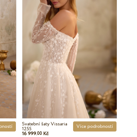
Svatební šaty Vissaria
bností
Více podrobností
1255
16 999.
Kč
00