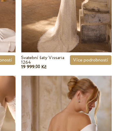
Svatební šaty Vissaria
bností
Více podrobností
1264
19 999.
Kč
00