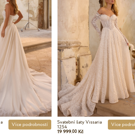
ia
Svatební šaty Vissaria
Více podrobností
Více podro
1254
19 999.
Kč
00