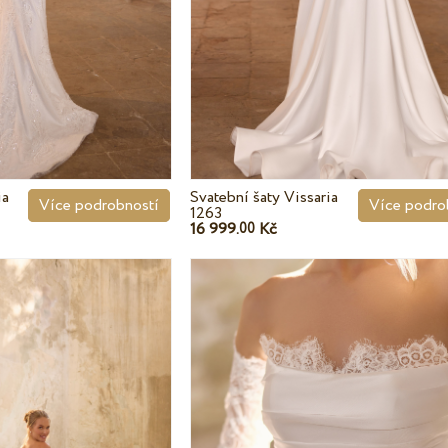
ia
Svatební šaty Vissaria
Více podrobností
Více podro
1263
16 999.
Kč
00