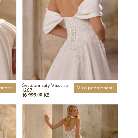
Svatební šaty Vissaria
bností
Více podrobností
1267
16 999.
Kč
00