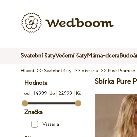
Svatební šaty
Večerní šaty
Máma-dcera
Budoár
Hlavní
>>
Svatební šaty
>>
Vissaria
>>
Pure Promise
Sbírka Pure P
Hodnota
od
do
Kč
Značka
Vissaria