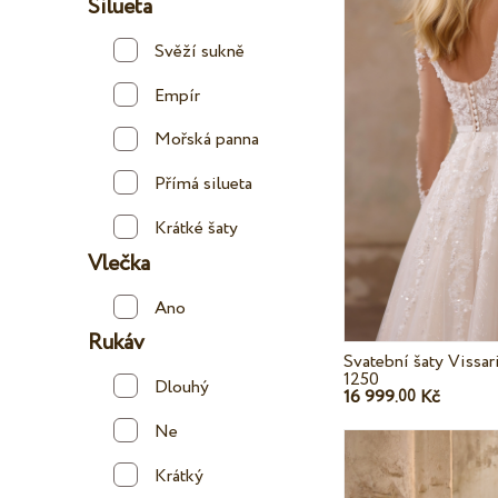
Silueta
Svěží sukně
Empír
Mořská panna
Přímá silueta
Krátké šaty
Vlečka
Ano
Rukáv
Svatební šaty Vissar
1250
Dlouhý
16 999.
Kč
00
Ne
Krátký