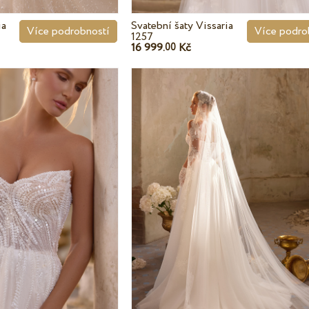
ia
Svatební šaty Vissaria
Více podrobností
Více podro
1257
16 999.
Kč
00