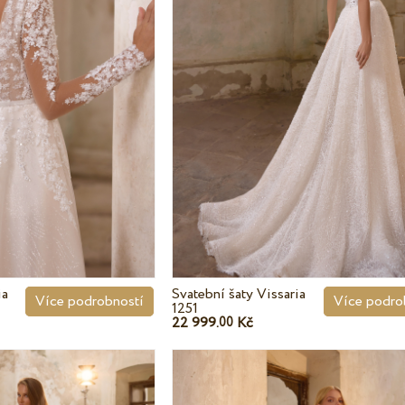
ia
Svatební šaty Vissaria
Více podrobností
Více podro
1251
22 999.
Kč
00