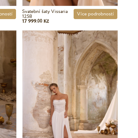
Svatební šaty Vissaria
bností
Více podrobností
1258
17 999.
Kč
00