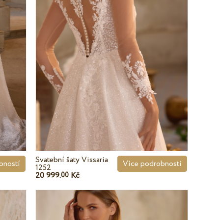
Svatební šaty Vissaria
bností
Více podrobností
1252
20 999.
Kč
00