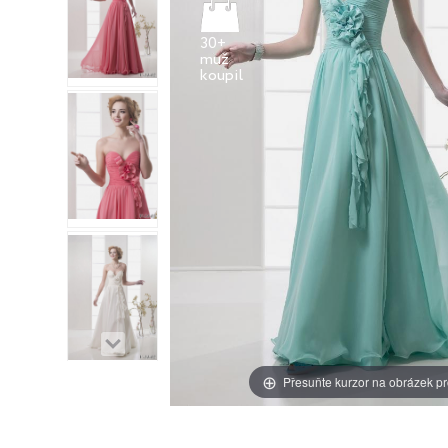
30+
muž
Přesuňte kurzor na obrázek pr