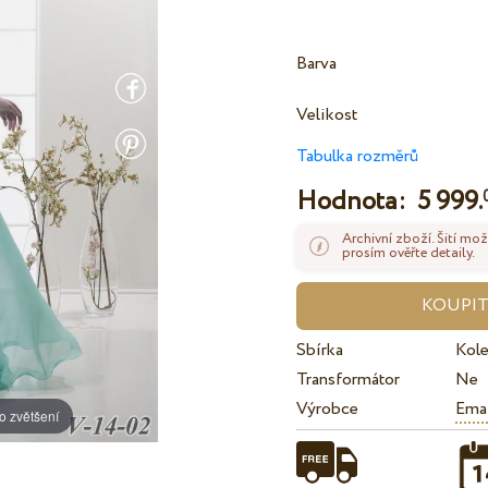
Barva
Velikost
Tabulka rozměrů
Hodnota:
5 999.
Archivní zboží. Šití mož
prosím ověřte detaily.
Sbírka
Kol
Transformátor
Ne
Výrobce
Ema
o zvětšení