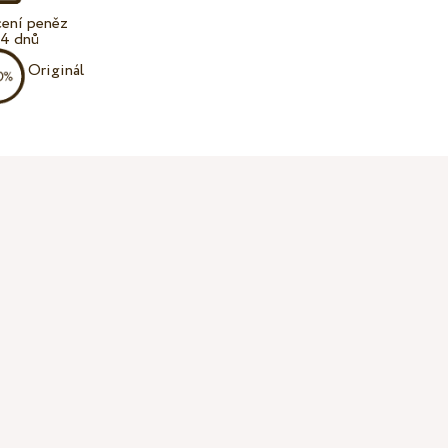
cení peněz
14 dnů
Originál