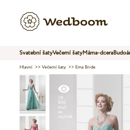
Svatební šaty
Večerní šaty
Máma-dcera
Budoár
Hlavní
>>
Večerní šaty
>>
Ema Bride
28
800
muž
se