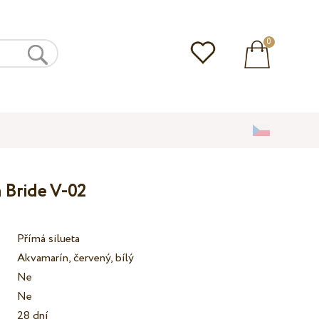
0
 Bride V-02
Přímá silueta
Akvamarín, červený, bílý
Ne
Ne
28 dní