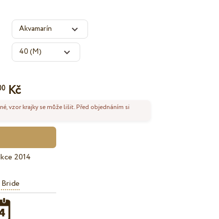
Kč
00
né, vzor krajky se může lišit. Před objednáním si
ekce 2014
 Bride