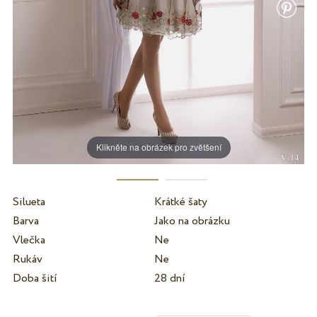
Klikněte na obrázek pro zvětšení
Silueta
Krátké šaty
Barva
Jako na obrázku
Vlečka
Ne
Rukáv
Ne
Doba šití
28 dní