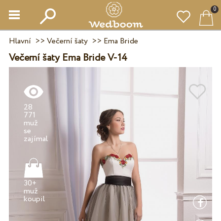
0
Hlavní
>>
Večerní šaty
>>
Ema Bride
Večerní šaty Ema Bride V-14
28
771
muž
se
30+
muž