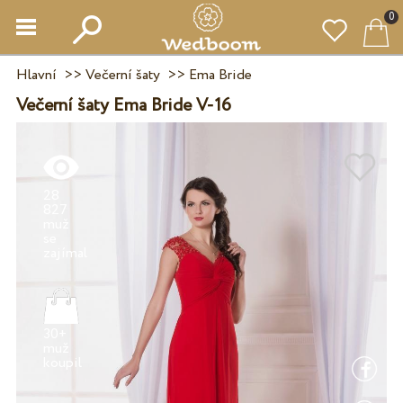
0
Hlavní
>>
Večerní šaty
>>
Ema Bride
Večerní šaty Ema Bride V-16
28
827
muž
se
30+
muž