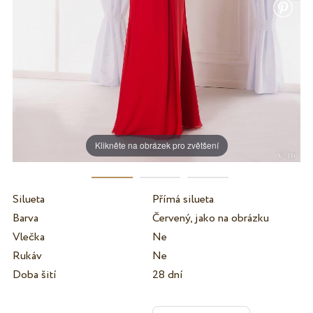
Klikněte na obrázek pro zvětšení
Silueta
Přímá silueta
Barva
Červený, jako na obrázku
Vlečka
Ne
Rukáv
Ne
Doba šití
28 dní