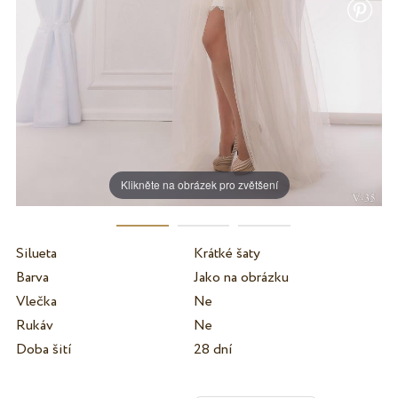
Klikněte na obrázek pro zvětšení
Silueta
Krátké šaty
Barva
Jako na obrázku
Vlečka
Ne
Rukáv
Ne
Doba šití
28 dní