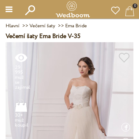
0
Hlavní
>>
Večerní šaty
>>
Ema Bride
Večerní šaty Ema Bride V-35
29
995
muž
se
30+
muž