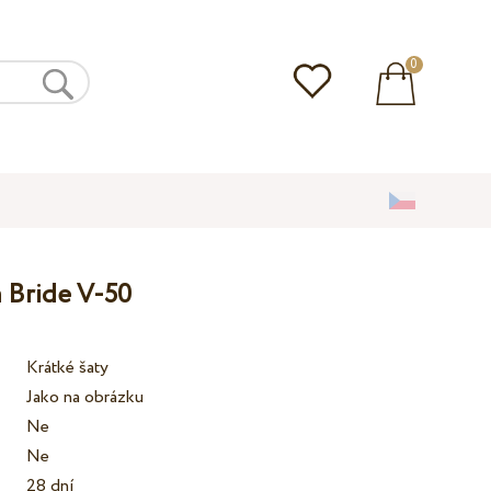
0
 Bride V-50
Krátké šaty
Jako na obrázku
Ne
Ne
28 dní