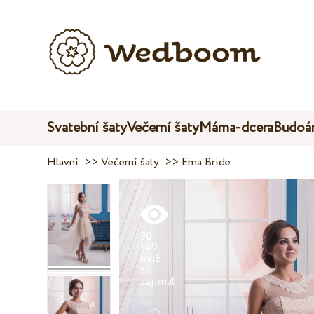
Svatební šaty
Večerní šaty
Máma-dcera
Budoár
Hlavní
>>
Večerní šaty
>>
Ema Bride
30
149
muž
se