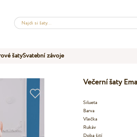
ové šaty
Svatební závoje
Večerní šaty Ema
Silueta
Barva
Vlečka
Rukáv
Doba šití