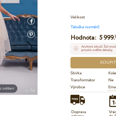
Velikost
Tabulka rozměrů
Hodnota:
5 999.
Archivní zboží. Šití mož
prosím ověřte detaily.
Sbírka
Kol
Transformátor
Ne
Výrobce
Ema
o zvětšení
Doprava
Vrá