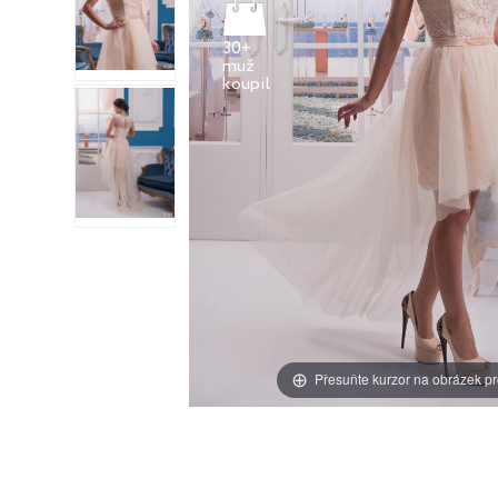
30+
muž
Přesuňte kurzor na obrázek pr