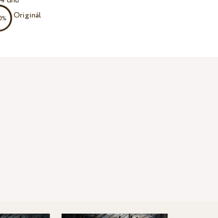
14 dnů
Originál