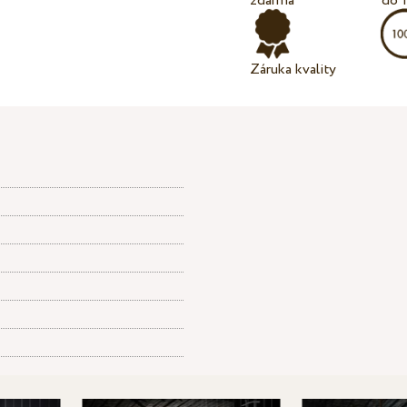
zdarma
do 
Záruka kvality