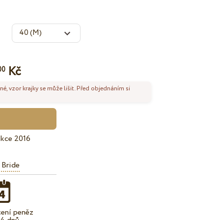
Kč
00
né, vzor krajky se může lišit. Před objednáním si
ekce 2016
 Bride
cení peněz