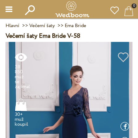
0
Hlavní
>>
Večerní šaty
>>
Ema Bride
Večerní šaty Ema Bride V-58
28
850
muž
se
30+
muž