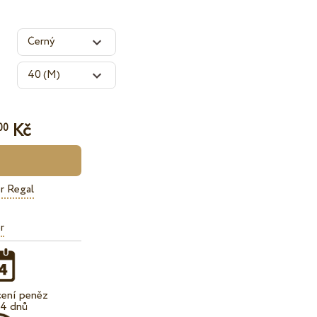
Kč
00
r Regal
r
cení peněz
14 dnů