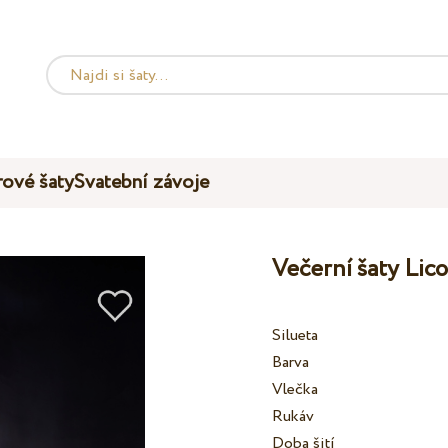
ové šaty
Svatební závoje
Večerní šaty Lic
Silueta
Barva
Vlečka
Rukáv
Doba šití