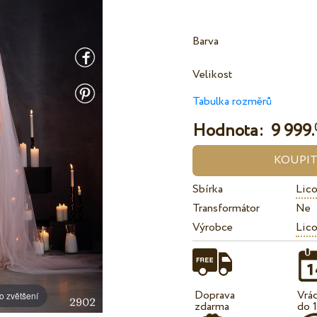
Barva
Velikost
Tabulka rozměrů
Hodnota:
9 999.
Sbírka
Lico
Transformátor
Ne
Výrobce
Lico
Doprava
Vrá
o zvětšení
zdarma
do 