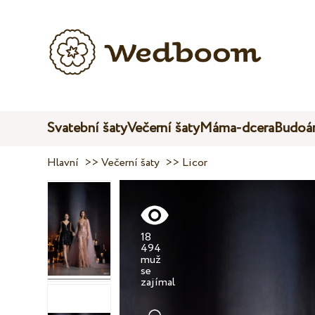
Svatební šaty
Večerní šaty
Máma-dcera
Budoár
Hlavní
>>
Večerní šaty
>>
Licor
18
494
muž
se