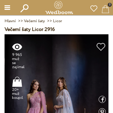
0
Hlavní
>>
Večerní šaty
>>
Licor
Večerní šaty Licor 2916
9 965
muž
se
20+
muž