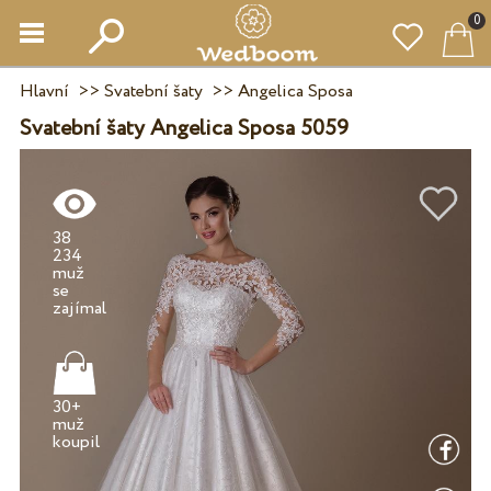
0
Hlavní
>>
Svatební šaty
>>
Angelica Sposa
Svatební šaty Angelica Sposa 5059
38
234
muž
se
30+
muž