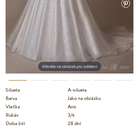
Klikněte na obrázek pro zvětšení
Silueta
A-silueta
Barva
Jako na obrázku
Vlečka
Ano
Rukáv
3/4
Doba šití
28 dní