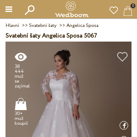
0
Hlavní
>>
Svatební šaty
>>
Angelica Sposa
Svatební šaty Angelica Sposa 5067
38
444
muž
se
30+
muž