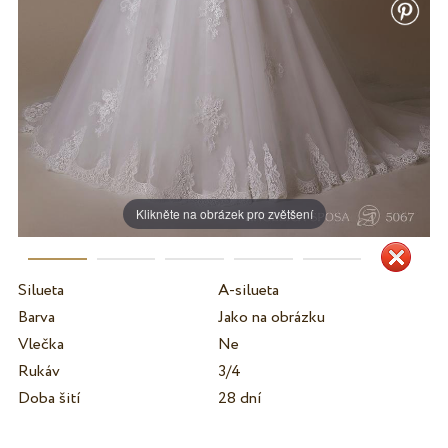
Klikněte na obrázek pro zvětšení
Silueta
A-silueta
Barva
Jako na obrázku
Vlečka
Ne
Rukáv
3/4
Doba šití
28 dní