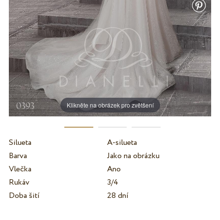
Klikněte na obrázek pro zvětšení
Silueta
A-silueta
Barva
Jako na obrázku
Vlečka
Ano
Rukáv
3/4
Doba šití
28 dní