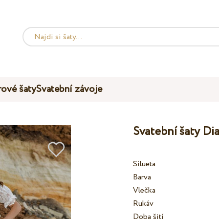
ové šaty
Svatební závoje
Svatební šaty Di
Silueta
Barva
Vlečka
Rukáv
Doba šití