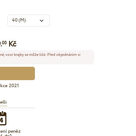
.
Kč
00
né, vzor krajky se může lišit. Před objednáním si
ekce 2021
elli
cení peněz