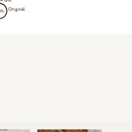
14 dnů
Originál