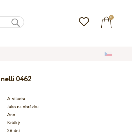
0
anelli 0462
A-silueta
Jako na obrázku
Ano
Krátký
28 dní