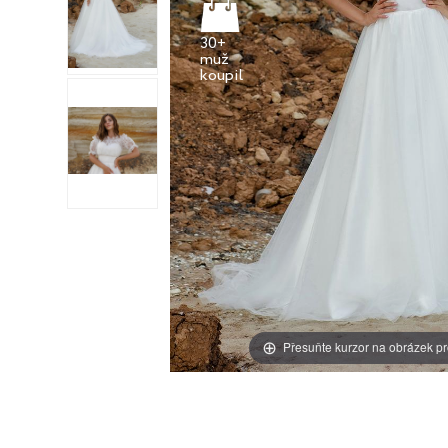
30+
muž
Přesuňte kurzor na obrázek pr