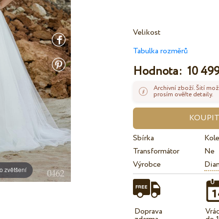
Velikost
Tabulka rozměrů
Hodnota:
10 499
Archivní zboží. Šití mož
prosím ověřte detaily.
Sbírka
Kol
Transformátor
Ne
Výrobce
Dian
o zvětšení
Doprava
Vrá