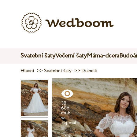
Svatební šaty
Večerní šaty
Máma-dcera
Budoár
Hlavní
>>
Svatební šaty
>>
Dianelli
38
606
muž
se