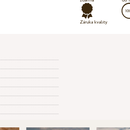
zdarma
do 
Záruka kvality