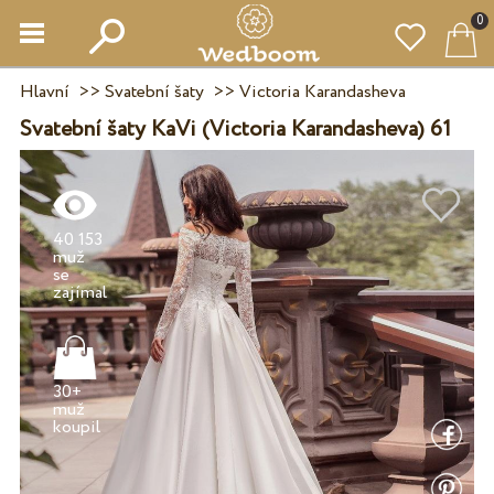
0
Hlavní
>>
Svatební šaty
>>
Victoria Karandasheva
Svatební šaty KaVi (Victoria Karandasheva) 61
40 153
muž
se
30+
muž