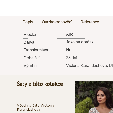
Popis
Otázka-odpověď
Reference
Ano
Vlečka
Jako na obrázku
Barva
Ne
Transformátor
28 dní
Doba šití
Victoria Karandasheva
, U
Výrobce
Šaty z této kolekce
Všechny šaty Victoria
Karandasheva