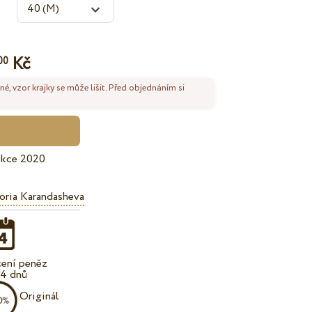
Kč
00
né, vzor krajky se může lišit. Před objednáním si
ekce 2020
oria Karandasheva
cení peněz
14 dnů
Originál