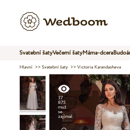
Svatební šaty
Večerní šaty
Máma-dcera
Budoár
Hlavní
>>
Svatební šaty
>>
Victoria Karandasheva
37
875
muž
se