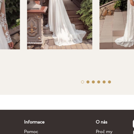
Informace
O nás
Pomoc
Proč my