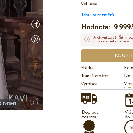
Velikost
Tabulka rozměrů
Hodnota:
9 999.
Archivní zboží. Šití mož
prosím ověřte detaily.
Sbírka
Kol
Transformátor
Ne
Výrobce
Vict
o zvětšení
Doprava
Vrá
zdarma
do 