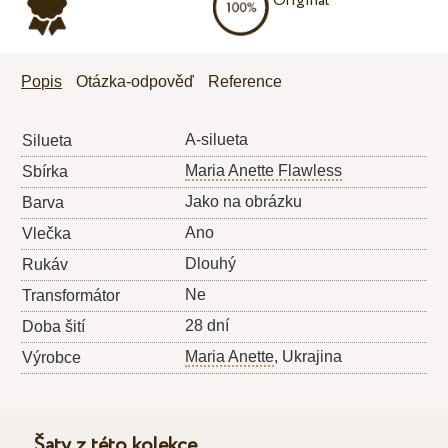
Originál
Popis
Otázka-odpověď
Reference
A-silueta
Silueta
Maria Anette Flawless
Sbírka
Jako na obrázku
Barva
Ano
Vlečka
Dlouhý
Rukáv
Ne
Transformátor
28 dní
Doba šití
Maria Anette
, Ukrajina
Výrobce
Šaty z této kolekce