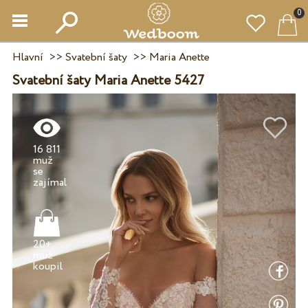
0
Hlavní
>>
Svatební šaty
>>
Maria Anette
Svatební šaty Maria Anette 5427
16 811
muž
se
20+
muž