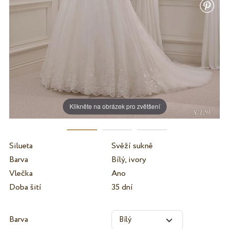
Klikněte na obrázek pro zvětšení
Silueta
Svěží sukně
Barva
Bílý, ivory
Vlečka
Ano
Doba šití
35 dní
Barva