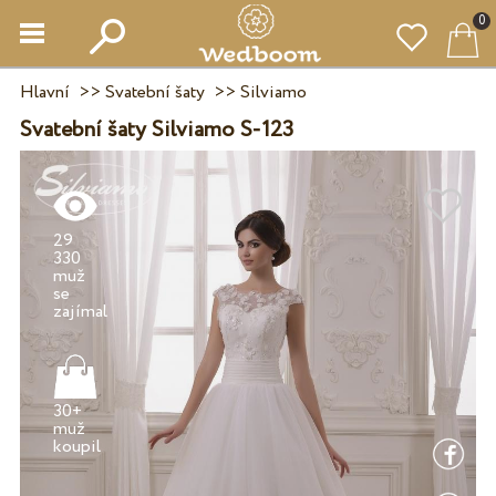
0
Hlavní
>>
Svatební šaty
>>
Silviamo
Svatební šaty Silviamo S-123
29
330
muž
se
30+
muž