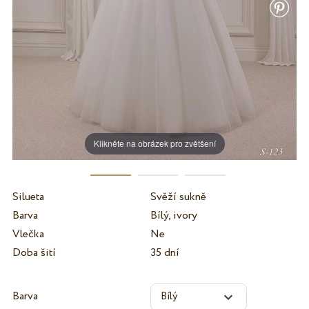
Klikněte na obrázek pro zvětšení
Silueta
Svěží sukně
Barva
Bílý, ivory
Vlečka
Ne
Doba šití
35 dní
Barva