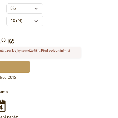
.
Kč
00
né, vzor krajky se může lišit. Před objednáním si
kce 2015
iamo
cení peněz