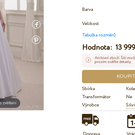
Barva
Velikost
Tabulka rozměrů
Hodnota:
13 999
Archivní zboží. Šití mož
prosím ověřte detaily.
Sbírka
Kole
Transformátor
Ne
o zvětšení
Výrobce
Silv
Doprava
Vrá