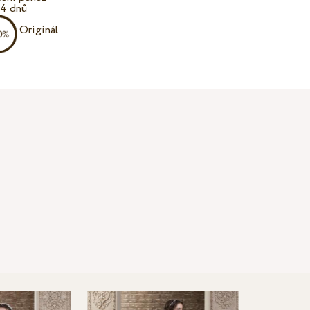
14 dnů
Originál