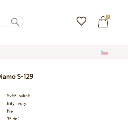
0
lviamo S-129
Svěží sukně
Bílý, ivory
Ne
35 dní