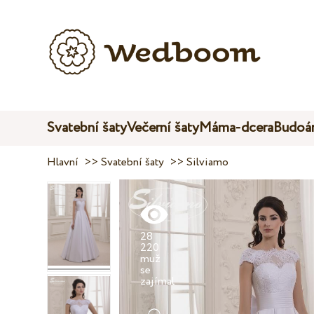
Svatební šaty
Večerní šaty
Máma-dcera
Budoár
Hlavní
>>
Svatební šaty
>>
Silviamo
28
220
muž
se