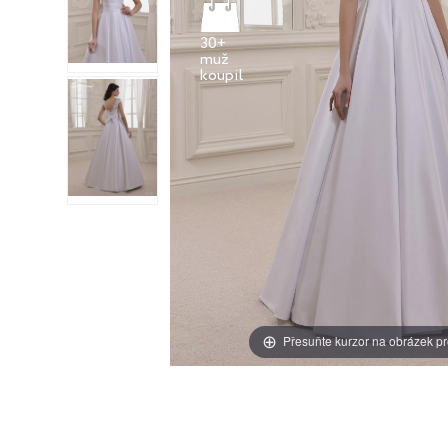
30+
muž
Přesuňte kurzor na obrázek pr