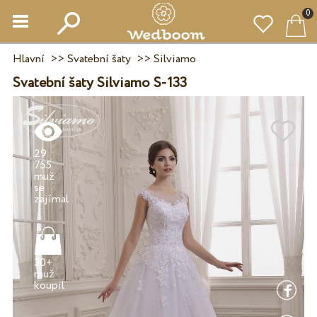
0
Hlavní
>>
Svatební šaty
>>
Silviamo
Svatební šaty Silviamo S-133
29
755
muž
se
30+
muž