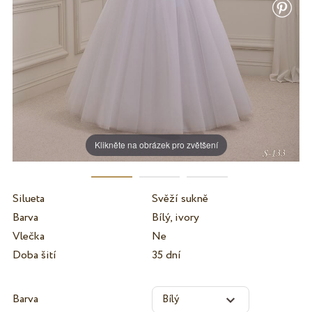
Klikněte na obrázek pro zvětšení
Silueta
Svěží sukně
Barva
Bílý, ivory
Vlečka
Ne
Doba šití
35 dní
Barva