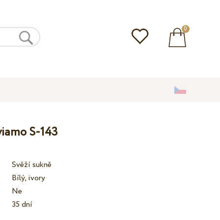
0
lviamo S-143
Svěží sukně
Bílý, ivory
Ne
35 dní