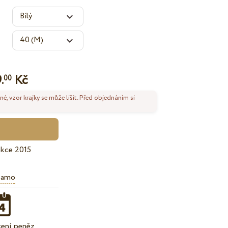
.
Kč
00
né, vzor krajky se může lišit. Před objednáním si
kce 2015
iamo
cení peněz