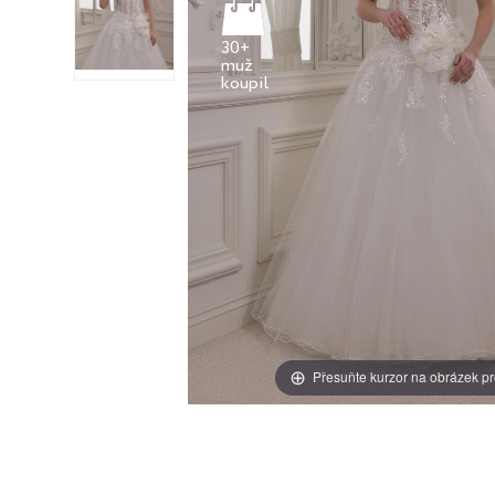
30+
muž
Přesuňte kurzor na obrázek pr