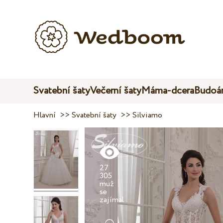
Svatební šaty
Večerní šaty
Máma-dcera
Budoár
Hlavní
>>
Svatební šaty
>>
Silviamo
27
305
muž
se