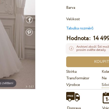
Barva
Velikost
Tabulka rozměrů
Hodnota:
14 499
Archivní zboží. Šití mož
prosím ověřte detaily.
Sbírka
Kole
Transformátor
Ne
o zvětšení
Výrobce
Silv
Doprava
Vrá