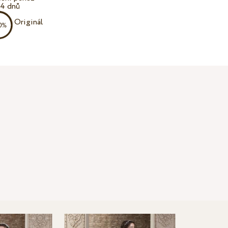
14 dnů
Originál