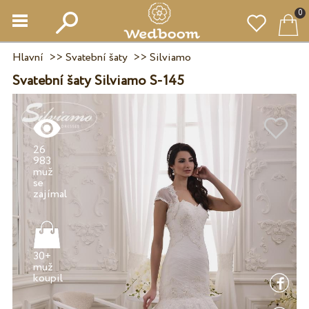
0
Hlavní
>>
Svatební šaty
>>
Silviamo
Svatební šaty Silviamo S-145
26
983
muž
se
30+
muž