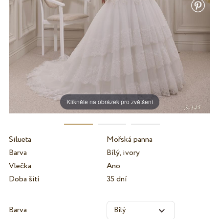
Klikněte na obrázek pro zvětšení
Silueta
Mořská panna
Barva
Bílý, ivory
Vlečka
Ano
Doba šití
35 dní
Barva