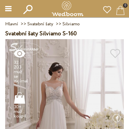
0
Hlavní
>>
Svatební šaty
>>
Silviamo
Svatební šaty Silviamo S-160
32
203
muž
se
30+
muž