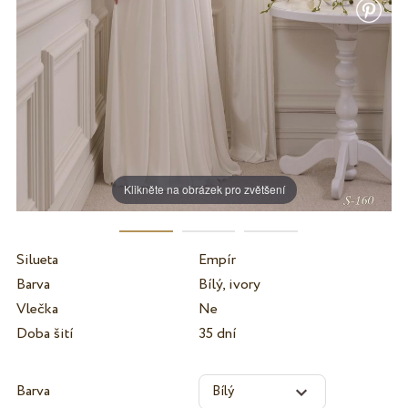
Klikněte na obrázek pro zvětšení
Silueta
Empír
Barva
Bílý, ivory
Vlečka
Ne
Doba šití
35 dní
Barva