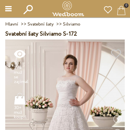
0
Hlavní
>>
Svatební šaty
>>
Silviamo
Svatební šaty Silviamo S-172
30
394
muž
se
30+
muž