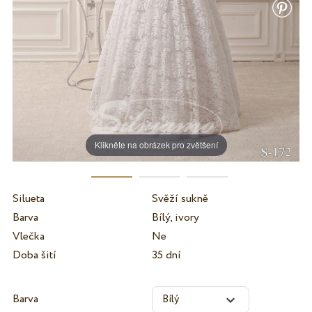
Klikněte na obrázek pro zvětšení
Silueta
Svěží sukně
Barva
Bílý, ivory
Vlečka
Ne
Doba šití
35 dní
Barva