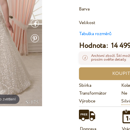
Barva
Velikost
Tabulka rozměrů
Hodnota:
14 499
Archivní zboží. Šití mož
prosím ověřte detaily.
Sbírka
Kol
Transformátor
Ne
o zvětšení
Výrobce
Silv
Doprava
Vrá