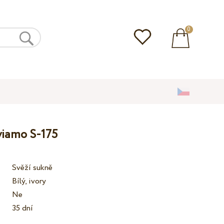
0
lviamo S-175
Svěží sukně
Bílý, ivory
Ne
35 dní