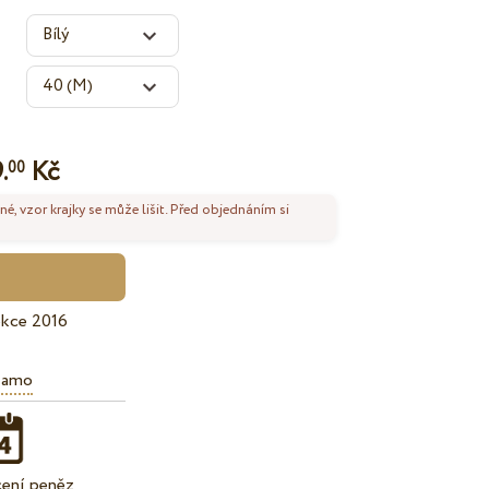
.
Kč
00
né, vzor krajky se může lišit. Před objednáním si
ekce 2016
iamo
cení peněz