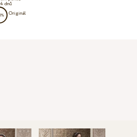
14 dnů
Originál