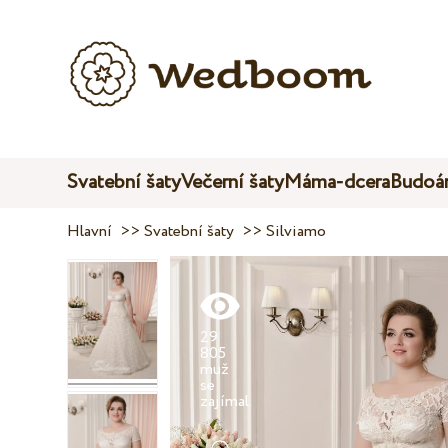
Svatební šaty
Večerní šaty
Máma-dcera
Budoár
Hlavní
>>
Svatební šaty
>>
Silviamo
29
805
muž
se