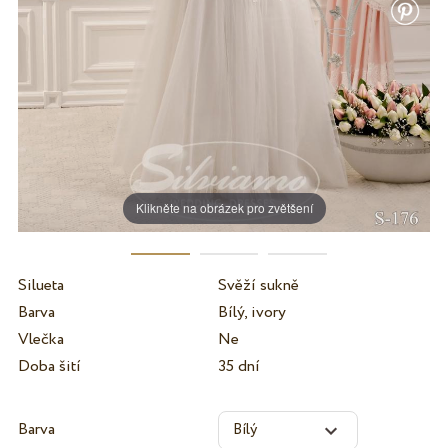
Klikněte na obrázek pro zvětšení
Silueta
Svěží sukně
Barva
Bílý, ivory
Vlečka
Ne
Doba šití
35 dní
Barva