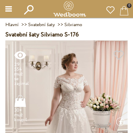
0
Hlavní
>>
Svatební šaty
>>
Silviamo
Svatební šaty Silviamo S-176
29
554
muž
se
30+
muž