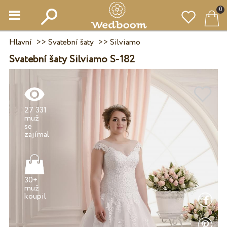
0
Hlavní
>>
Svatební šaty
>>
Silviamo
Svatební šaty Silviamo S-182
27 331
muž
se
30+
muž