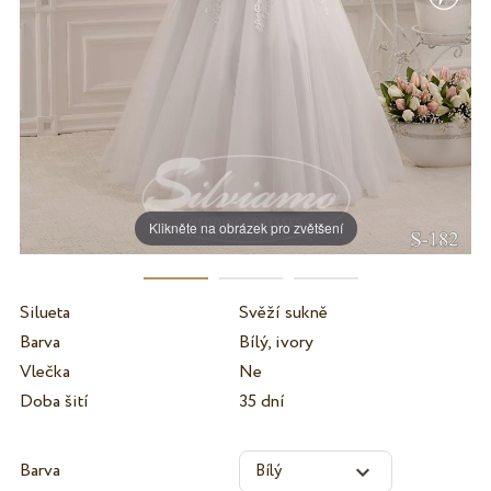
Klikněte na obrázek pro zvětšení
Silueta
Svěží sukně
Barva
Bílý, ivory
Vlečka
Ne
Doba šití
35 dní
Barva